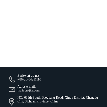
Zadzwoń do nas:
+86-28-84211110
Adres e-mail:
jkz@cn-jkz.com
NO. 688th South Baoguang Road, Xindu District, Chengdu
City, Sichuan Province, China