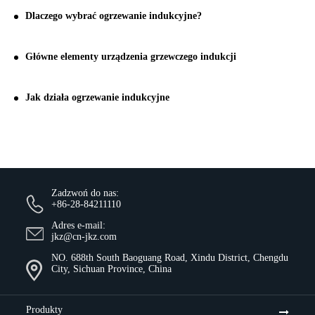
Dlaczego wybrać ogrzewanie indukcyjne?
Główne elementy urządzenia grzewczego indukcji
Jak działa ogrzewanie indukcyjne
Zadzwoń do nas:
+86-28-84211110
Adres e-mail:
jkz@cn-jkz.com
NO. 688th South Baoguang Road, Xindu District, Chengdu
City, Sichuan Province, China
Produkty