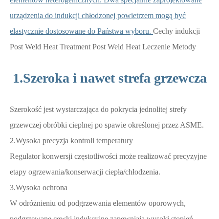
urządzenia do indukcji chłodzonej powietrzem mogą być
elastycznie dostosowane do Państwa wyboru.
Cechy indukcji
Post Weld Heat Treatment Post Weld Heat Leczenie Metody
1.Szeroka i nawet strefa grzewcza
Szerokość jest wystarczająca do pokrycia jednolitej strefy
grzewczej obróbki cieplnej po spawie określonej przez ASME.
2.Wysoka precyzja kontroli temperatury
Regulator konwersji częstotliwości może realizować precyzyjne
etapy ogrzewania/konserwacji ciepła/chłodzenia.
3.Wysoka ochrona
W odróżnieniu od podgrzewania elementów oporowych,
podgrzewane cewki indukcyjne zapewniają wysoki stopień