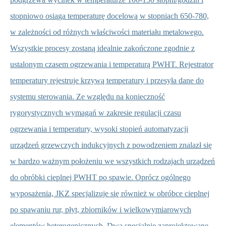
stopniowo osiąga temperaturę docelową w stopniach 650-780,
w zależności od różnych właściwości materiału metalowego.
Wszystkie procesy zostaną idealnie zakończone zgodnie z
ustalonym czasem ogrzewania i temperaturą PWHT. Rejestrator
temperatury rejestruje krzywą temperatury i przesyła dane do
systemu sterowania. Ze względu na konieczność
rygorystycznych wymagań w zakresie regulacji czasu
ogrzewania i temperatury, wysoki stopień automatyzacji
urządzeń grzewczych indukcyjnych z powodzeniem znalazł się
w bardzo ważnym położeniu we wszystkich rodzajach urządzeń
do obróbki cieplnej PWHT po spawie. Oprócz ogólnego
wyposażenia, JKZ specjalizuje się również w obróbce cieplnej
po spawaniu rur, płyt, zbiorników i wielkowymiarowych
elementów heterogenicznych. Dwa specjalnie zaprojektowane