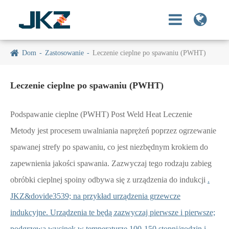
Dom
Zastosowanie
Leczenie cieplne po spawaniu (PWHT)
Leczenie cieplne po spawaniu (PWHT)
Podspawanie cieplne (PWHT) Post Weld Heat Leczenie
Metody jest procesem uwalniania naprężeń poprzez ogrzewanie
spawanej strefy po spawaniu, co jest niezbędnym krokiem do
zapewnienia jakości spawania. Zazwyczaj tego rodzaju zabieg
obróbki cieplnej spoiny odbywa się z urządzenia do indukcji
.
JKZ&dovide3539; na przykład urządzenia grzewcze
indukcyjne. Urządzenia te będą zazwyczaj pierwsze i pierwsze;
podgrzewa wycinek w temperaturze 100-150 stopni/godzin i