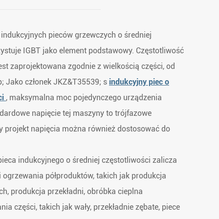
indukcyjnych pieców grzewczych o średniej
zystuje IGBT jako element podstawowy. Częstotliwość
est zaprojektowana zgodnie z wielkością części, od
; Jako członek JKZ&T35539; s
indukcyjny piec o
ci
, maksymalna moc pojedynczego urządzenia
dardowe napięcie tej maszyny to trójfazowe
y projekt napięcia można również dostosować do
eca indukcyjnego o średniej częstotliwości zalicza
 i ogrzewania półproduktów, takich jak produkcja
, produkcja przekładni, obróbka cieplna
ia części, takich jak wały, przekładnie zębate, piece