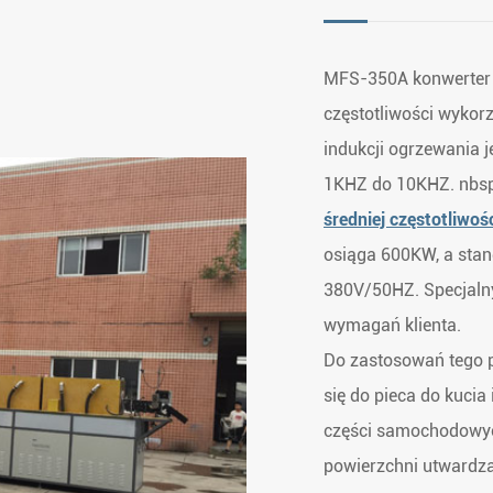
MFS-350A konwerter 
częstotliwości wykor
indukcji ogrzewania j
1KHZ do 10KHZ. nbsp
średniej częstotliwoś
osiąga 600KW, a stan
380V/50HZ. Specjaln
wymagań klienta.
Do zastosowań tego pi
się do pieca do kucia
części samochodowych
powierzchni utwardzan