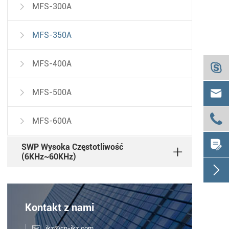
MFS-300A

MFS-350A

MFS-400A



MFS-500A


MFS-600A


SWP Wysoka Częstotliwość
(6KHz~60KHz)

Kontakt z nami

jkz@cn-jkz.com