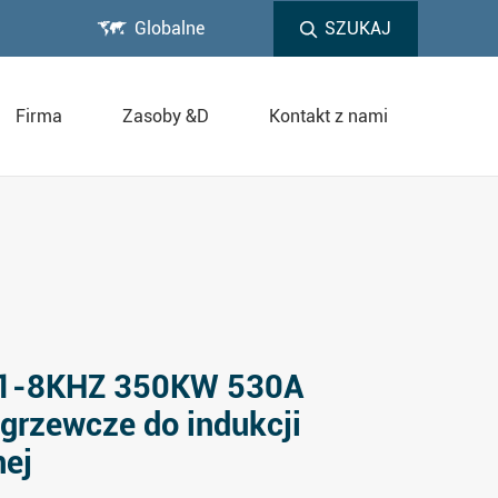

Globalne
SZUKAJ
Firma
Zasoby &D
Kontakt z nami
1-8KHZ 350KW 530A
grzewcze do indukcji
ej