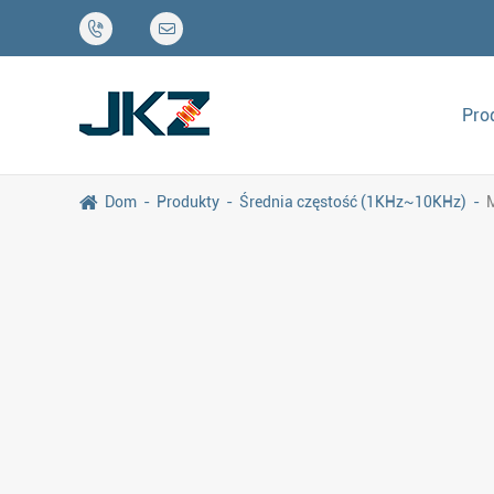


Pro
Dom
Produkty
Średnia częstość (1KHz~10KHz)