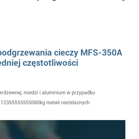
 podgrzewania cieczy MFS-350A
niej częstotliwości
 nierdzewnej, miedzi i aluminium w przypadku
12355555555080kg metali nieżelaznych