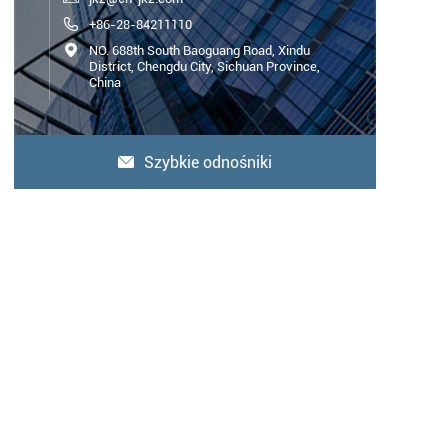

+86-28-84211110

NO. 688th South Baoguang Road, Xindu
District, Chengdu City, Sichuan Province,
China
Szybkie odnośniki
