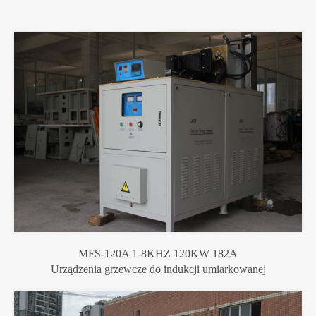
MFS-120A 1-8KHZ 120KW 182A
Urządzenia grzewcze do indukcji umiarkowanej