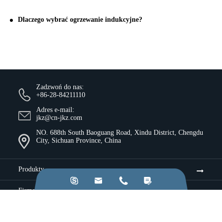
Dlaczego wybrać ogrzewanie indukcyjne?
Zadzwoń do nas:
+86-28-84211110
Adres e-mail:
jkz@cn-jkz.com
NO. 688th South Baoguang Road, Xindu District, Chengdu
City, Sichuan Province, China
Produkty




Firma
Zasoby &D