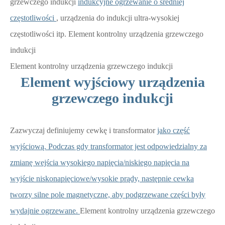
grzewczego indukcji
indukcyjne ogrzewanie o średniej
częstotliwości
, urządzenia do indukcji ultra-wysokiej
częstotliwości itp. Element kontrolny urządzenia grzewczego
indukcji
Element kontrolny urządzenia grzewczego indukcji
Element wyjściowy urządzenia
grzewczego indukcji
Zazwyczaj definiujemy cewkę i transformator
jako część
wyjściową. Podczas gdy transformator jest odpowiedzialny za
zmianę wejścia wysokiego napięcia/niskiego napięcia na
wyjście niskonapięciowe/wysokie prądy, następnie cewka
tworzy silne pole magnetyczne, aby podgrzewane części były
wydajnie ogrzewane.
Element kontrolny urządzenia grzewczego