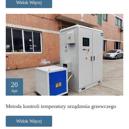
Widok Więcej
20
Apr
Metoda kontroli temperatury urządzenia grzewczego
Widok Więcej