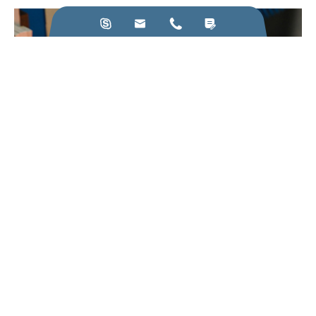




22
Mar
Zasady, które należy przestrzegać w produkcji urządzeń
grzewczych indukcyjnych
Widok Więcej