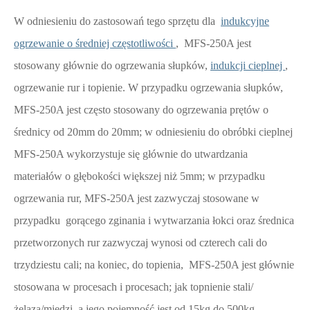
W odniesieniu do zastosowań tego sprzętu dla
indukcyjne
ogrzewanie o średniej częstotliwości
, MFS-250A jest
stosowany głównie do ogrzewania słupków,
indukcji cieplnej
,
ogrzewanie rur i topienie. W przypadku ogrzewania słupków,
MFS-250A jest często stosowany do ogrzewania prętów o
średnicy od 20mm do 20mm; w odniesieniu do obróbki cieplnej
MFS-250A wykorzystuje się głównie do utwardzania
materiałów o głębokości większej niż 5mm; w przypadku
ogrzewania rur, MFS-250A jest zazwyczaj stosowane w
przypadku gorącego zginania i wytwarzania łokci oraz średnica
przetworzonych rur zazwyczaj wynosi od czterech cali do
trzydziestu cali; na koniec, do topienia, MFS-250A jest głównie
stosowana w procesach i procesach; jak topnienie stali/
żelaza/miedzi, a jego pojemność jest od 15kg do 500kg.