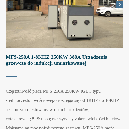


MFS-250A 1-8KHZ 250KW 380A Urządzenia
grzewcze do indukcji umiarkowanej
Częstotliwość pieca MFS-250A 250KW IGBT typu
średnioczęstotliwościowego rozciąga się od 1KHZ do 10KHZ.
Jest on zaprojektowany w oparciu o klientów,
cotelenowela;39;& nbsp; rzeczywisty zakres wielkości billetów.
Maksymalna moc pojedynczego zestawu; MFS-250A może