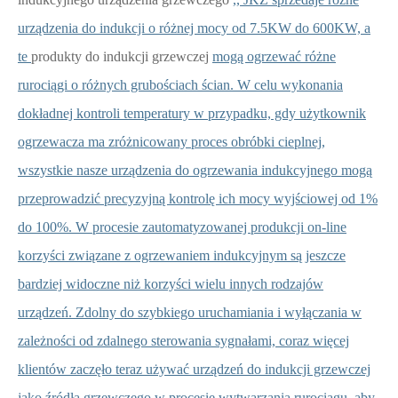
urządzenia do indukcji o różnej mocy od 7.5KW do 600KW, a
te
produkty do indukcji grzewczej
mogą ogrzewać różne
rurociągi o różnych grubościach ścian. W celu wykonania
dokładnej kontroli temperatury w przypadku, gdy użytkownik
ogrzewacza ma zróżnicowany proces obróbki cieplnej,
wszystkie nasze urządzenia do ogrzewania indukcyjnego mogą
przeprowadzić precyzyjną kontrolę ich mocy wyjściowej od 1%
do 100%. W procesie zautomatyzowanej produkcji on-line
korzyści związane z ogrzewaniem indukcyjnym są jeszcze
bardziej widoczne niż korzyści wielu innych rodzajów
urządzeń. Zdolny do szybkiego uruchamiania i wyłączania w
zależności od zdalnego sterowania sygnałami, coraz więcej
klientów zaczęło teraz używać urządzeń do indukcji grzewczej
jako źródła grzewczego w procesie wytwarzania rurociągu, aby