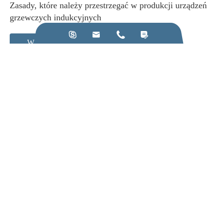
Zasady, które należy przestrzegać w produkcji urządzeń
grzewczych indukcyjnych




Widok Więcej
Zadzwoń do nas:
+86-28-84211110
Adres e-mail:
jkz@cn-jkz.com
NO. 688th South Baoguang Road, Xindu District, Chengdu
City, Sichuan Province, China
Produkty
Firma
Zasoby &D