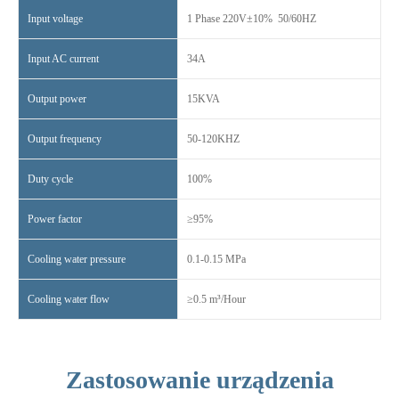
Input voltage
1 Phase 220V±10% 50/60HZ
Input AC current
34A
Output power
15KVA
Output frequency
50-120KHZ
Duty cycle
100%
Power factor
≥95%
Cooling water pressure
0.1-0.15 MPa
Cooling water flow
≥0.5 m³/Hour
Zastosowanie urządzenia