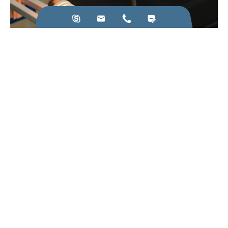




22
Mar
Zasady, które należy przestrzegać w produkcji urządzeń
grzewczych indukcyjnych
Widok Więcej
Zadzwoń do nas: